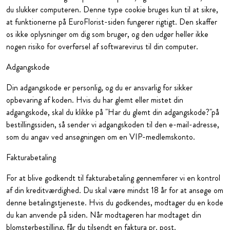
du slukker computeren. Denne type cookie bruges kun til at sikre,
at funktionerne på EuroFlorist-siden fungerer rigtigt. Den skaffer
os ikke oplysninger om dig som bruger, og den udgør heller ikke
nogen risiko for overførsel af softwarevirus til din computer.
Adgangskode
Din adgangskode er personlig, og du er ansvarlig for sikker
opbevaring af koden. Hvis du har glemt eller mistet din
adgangskode, skal du klikke på "Har du glemt din adgangskode?"på
bestillingssiden, så sender vi adgangskoden til den e-mail-adresse,
som du angav ved ansøgningen om en VIP-medlemskonto.
Fakturabetaling
For at blive godkendt til fakturabetaling gennemfører vi en kontrol
af din kreditværdighed. Du skal være mindst 18 år for at ansøge om
denne betalingstjeneste. Hvis du godkendes, modtager du en kode
du kan anvende på siden. Når modtageren har modtaget din
blomsterbestilling, får du tilsendt en faktura pr. post.