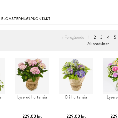
L BLOMSTER
HJÆLP
KONTAKT
< Foregående
1
2
3
4
5
76 produkter
e
Lyserød hortensia
Blå hortensia
Lyser
229,00 kr.
229,00 kr.
229,