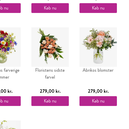
b nu
Køb nu
Køb nu
ns farverige
Floristens sidste
Abrikos blomster
mmer
farvel
,00 kr.
279,00 kr.
279,00 kr.
b nu
Køb nu
Køb nu