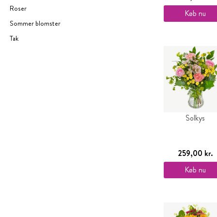
Roser
Køb nu
Sommer blomster
Tak
Solkys
259,00 kr.
Køb nu