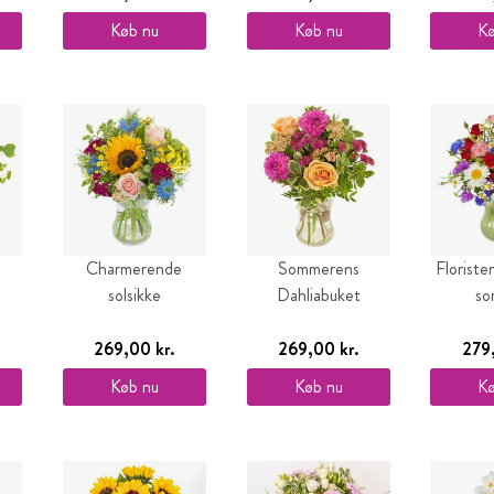
Køb nu
Køb nu
Kø
Charmerende
Sommerens
Floriste
solsikke
Dahliabuket
so
269,00 kr.
269,00 kr.
279
Køb nu
Køb nu
Kø