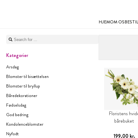
HJEM
OM OS
BESTI
Kategorier
Arsdag
Blomster til bisættelsen
Blomster til bryllup
Båredekorationer
Fødselsdag
Floristens hvid
God bedring
bårebuket
Kondolenceblomster
Nyfodt
199,00 kr.