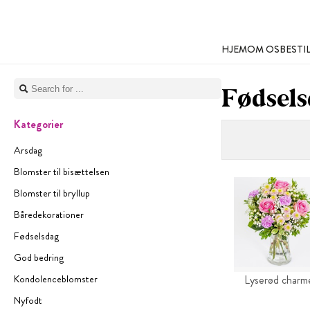
HJEM
OM OS
BESTI
Fødsel
Kategorier
Arsdag
Blomster til bisættelsen
Blomster til bryllup
Båredekorationer
Fødselsdag
God bedring
Kondolenceblomster
Lyserød charm
Nyfodt