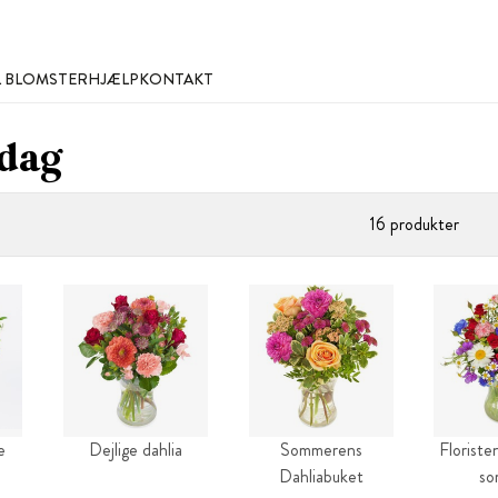
L BLOMSTER
HJÆLP
KONTAKT
sdag
16 produkter
e
Dejlige dahlia
Sommerens
Floriste
Dahliabuket
so