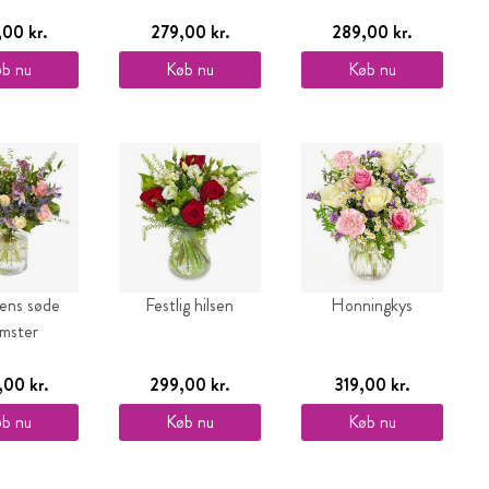
,00 kr.
279,00 kr.
289,00 kr.
b nu
Køb nu
Køb nu
tens søde
Festlig hilsen
Honningkys
omster
00 kr.
299,00 kr.
319,00 kr.
b nu
Køb nu
Køb nu